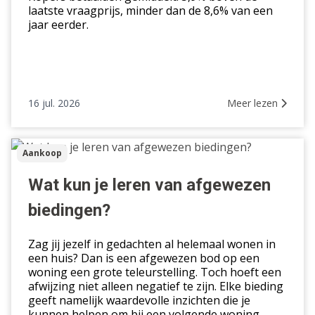
laatste vraagprijs, minder dan de 8,6% van een
jaar eerder.
16 jul. 2026
Meer lezen
Wat
Aankoop
kun
je
Wat kun je leren van afgewezen
leren
biedingen?
van
afgewezen
Zag jij jezelf in gedachten al helemaal wonen in
biedingen?
een huis? Dan is een afgewezen bod op een
woning een grote teleurstelling. Toch hoeft een
afwijzing niet alleen negatief te zijn. Elke bieding
geeft namelijk waardevolle inzichten die je
kunnen helpen om bij een volgende woning