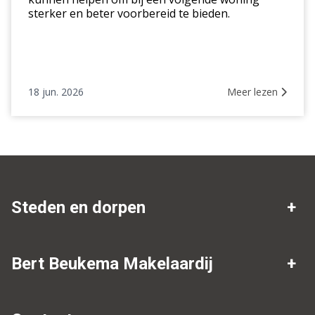
sterker en beter voorbereid te bieden.
18 jun. 2026
Meer lezen
Steden en dorpen
Makelaar Drenthe
Nieuw-Amsterdam
Bert Beukema Makelaardij
Weiteveen
Bargerveen
Over ons
Verkopen