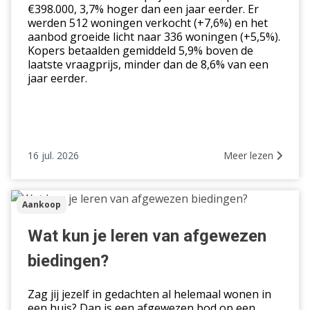
€398.000, 3,7% hoger dan een jaar eerder. Er
werden 512 woningen verkocht (+7,6%) en het
aanbod groeide licht naar 336 woningen (+5,5%).
Kopers betaalden gemiddeld 5,9% boven de
laatste vraagprijs, minder dan de 8,6% van een
jaar eerder.
16 jul. 2026
Meer lezen
Wat
Aankoop
kun
je
Wat kun je leren van afgewezen
leren
biedingen?
van
afgewezen
Zag jij jezelf in gedachten al helemaal wonen in
biedingen?
een huis? Dan is een afgewezen bod op een