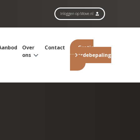
Inloggen op Move.nl
Aanbod
Over
Contact
Gratis
ons
waardebepaling