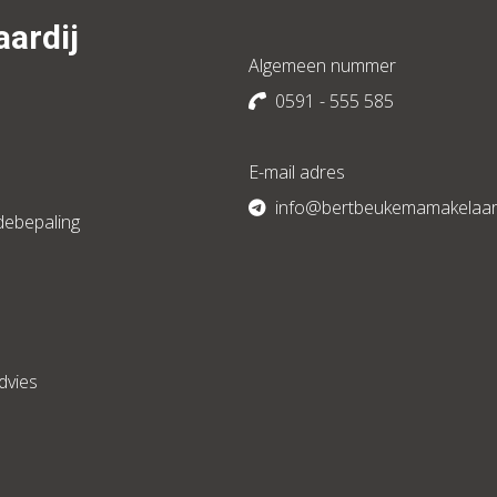
ardij
Algemeen nummer
0591 - 555 585
E-mail adres
info@bertbeukemamakelaardi
debepaling
dvies