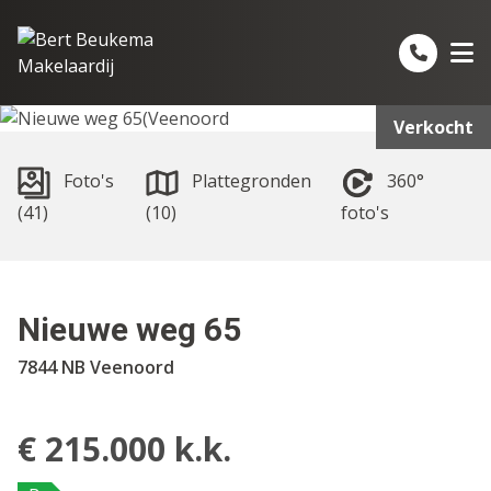
Spring naar inhoud
Verkocht
Foto's
Plattegronden
360°
(41)
(10)
foto's
Nieuwe weg 65
7844 NB Veenoord
€ 215.000 k.k.